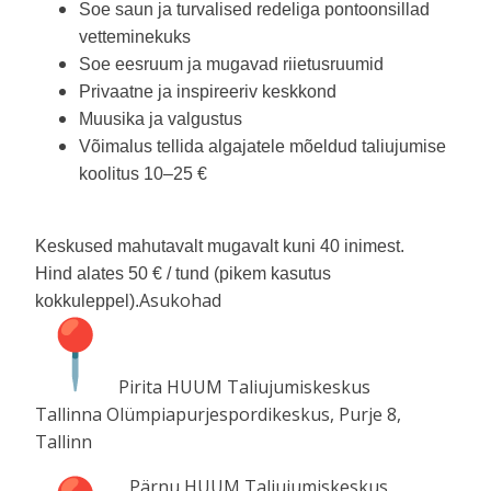
Soe saun ja turvalised redeliga pontoonsillad
vetteminekuks
Soe eesruum ja mugavad riietusruumid
Privaatne ja inspireeriv keskkond
Muusika ja valgustus
Võimalus tellida algajatele mõeldud taliujumise
koolitus
10–25 €
K
eskused mahutavalt
mugavalt kuni 40 inimest.
Hind alates 50 € / tund (pikem kasutus
Asukohad
kokkuleppel).
Pirita HUUM Taliujumiskeskus
Tallinna Olümpiapurjespordikeskus, Purje 8,
Tallinn
Pärnu HUUM Taliujumiskeskus