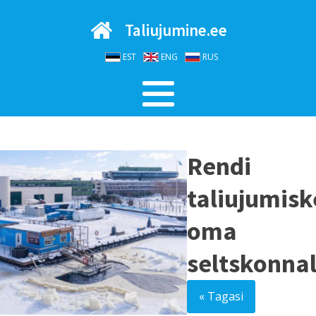
Taliujumine.ee
EST
ENG
RUS
Rendi
taliujumis
oma
seltskonnal
« Tagasi