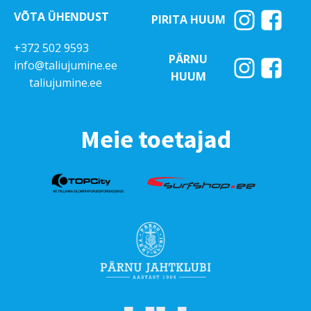
VÕTA ÜHENDUST
PIRITA HUUM
+372 502 9593
PÄRNU
info@taliujumine.ee
HUUM
taliujumine.ee
Meie toetajad