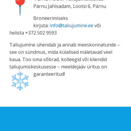
Pärnu Jahisadam, Lootsi 6, Pärnu
Broneerimi
seks
kirjuta
:
info@taliujumine.ee
või
helista
+372 502 9593
Taliujumine ühendab j
a annab
meeskonnatunde –
see on sündmus, mida külalised mäletavad veel
kaua.
Too oma sõbrad, kolleegid või kliendid
taliujumiskeskusesse – meeldejääv üritus on
garanteeritud!