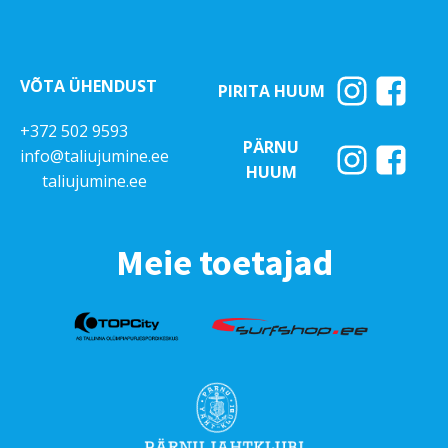
VÕTA ÜHENDUST
PIRITA HUUM
+372 502 9593
PÄRNU
info@taliujumine.ee
HUUM
taliujumine.ee
Meie toetajad