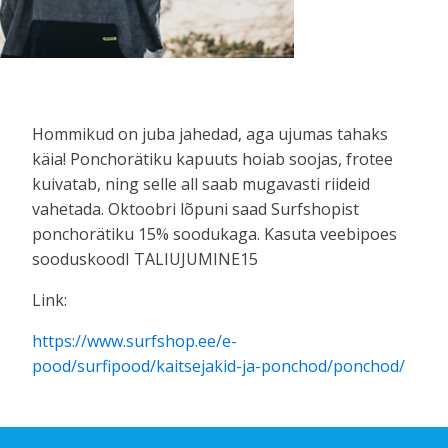
Hommikud on juba jahedad, aga ujumas tahaks
käia! Ponchorätiku kapuuts hoiab soojas, frotee
kuivatab, ning selle all saab mugavasti riideid
vahetada. Oktoobri lõpuni saad Surfshopist
ponchorätiku 15% soodukaga. Kasuta veebipoes
sooduskoodI TALIUJUMINE15
Link:
https://www.surfshop.ee/e-
pood/surfipood/kaitsejakid-ja-ponchod/ponchod/