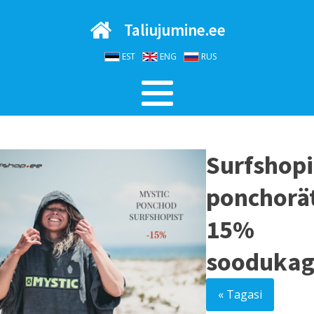
Taliujumine.ee
EST
ENG
RUS
Surfshopi
ponchorä
15%
sooduka
« Tagasi